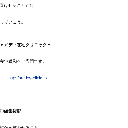
喜ばせることだけ
していこう。
▼メディ在宅クリニック▼
在宅緩和ケア専門です。
→
http://meddy-clinic.jp
◎編集後記
誰かを笑わせること。