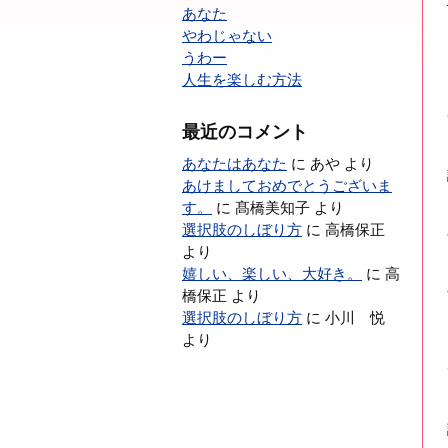
あなた
やわじゃない
うわー
人生を楽しむ方法
最近のコメント
あなたはあなた
に
あや
より
あけましておめでとうございま
す。
に
髙橋美知子
より
選択肢のしぼり方
に
高橋保正
より
嬉しい、楽しい、大好き。
に
高
橋保正
より
選択肢のしぼり方
に
小川 悦
より