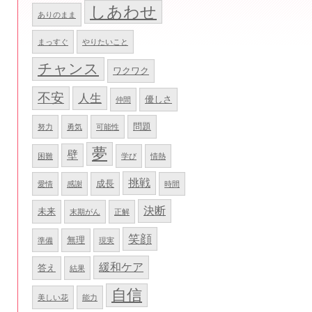
しあわせ
ありのまま
まっすぐ
やりたいこと
チャンス
ワクワク
不安
人生
優しさ
仲間
問題
努力
勇気
可能性
夢
壁
困難
学び
情熱
挑戦
成長
愛情
感謝
時間
決断
未来
末期がん
正解
笑顔
無理
準備
現実
緩和ケア
答え
結果
自信
美しい花
能力