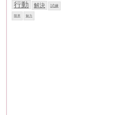
行動
解決
試練
限界
魅力