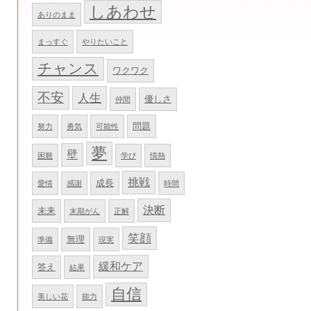
しあわせ
ありのまま
まっすぐ
やりたいこと
チャンス
ワクワク
不安
人生
優しさ
仲間
問題
努力
勇気
可能性
夢
壁
困難
学び
情熱
挑戦
成長
愛情
感謝
時間
決断
未来
末期がん
正解
笑顔
無理
準備
現実
緩和ケア
答え
結果
自信
美しい花
能力