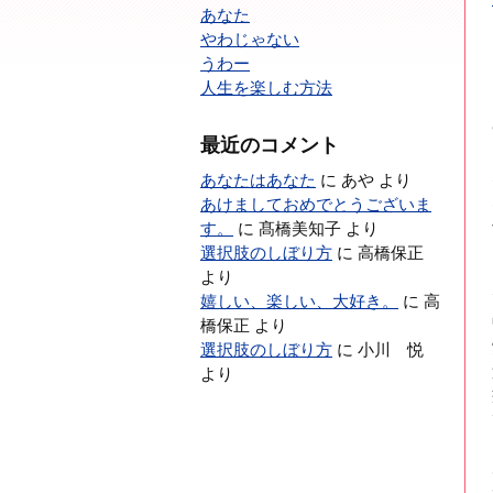
あなた
やわじゃない
うわー
人生を楽しむ方法
最近のコメント
あなたはあなた
に
あや
より
あけましておめでとうございま
す。
に
髙橋美知子
より
選択肢のしぼり方
に
高橋保正
より
嬉しい、楽しい、大好き。
に
高
橋保正
より
選択肢のしぼり方
に
小川 悦
より