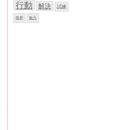
行動
解決
試練
限界
魅力
い