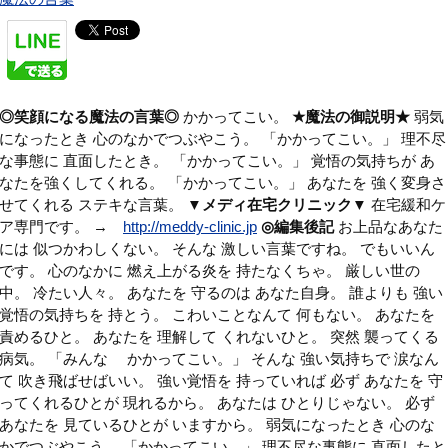
◎笑顔になる魔法の言葉◎
かかってこい。
★魔法の御説明★
弱気
になったとき 心のなかでつぶやこう。 「かかってこい。」 理不尽
な事態に 直面したとき。 「かかってこい。」 覚悟の気持ちが あ
なたを強くしてくれる。 「かかってこい。」 あなたを 強く変身さ
せてくれる ステキな言葉。
▼メディ在宅クリニック▼
在宅緩和ケ
ア専門です。 →
http://meddy-clinic.jp
◎編集後記
お上品なあなた
には 似つかわしくない。 そんな 激しい言葉ですね。 でもいいん
です。 心のなかに 燃え上がる炎を 持たなくちゃ。 厳しい世の
中。 冷たい人々。 あなたを 守るのは あなた自身。 誰よりも 強い
覚悟の気持ちを 持とう。 こわいことなんて 何もない。 あなたを
責めるひと。 あなたを 理解して くれないひと。 突然 襲ってくる
病気。 「みんな かかってこい。」 そんな 強い気持ちで 涙なん
て 吹き飛ばせばいい。 強い覚悟を 持っていれば 必ず あなたを 守
ってくれるひとが 現れるから。 あなたは ひとりじゃない。 必ず
あなたを 見ているひとが いますから。 弱気になったとき 心のな
かでつぶやこう。 「かかってこい。」 理不尽な事態に 直面したと