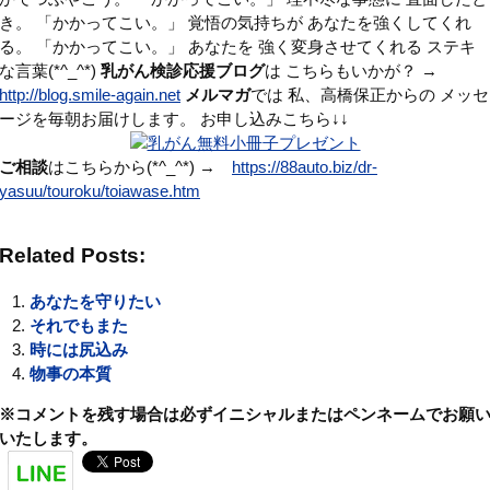
き。 「かかってこい。」 覚悟の気持ちが あなたを強くしてくれ
る。 「かかってこい。」 あなたを 強く変身させてくれる ステキ
な言葉(*^_^*)
乳がん検診応援ブログ
は こちらもいかが？ →
http://blog.smile-again.net
メルマガ
では 私、高橋保正からの メッセ
ージを毎朝お届けします。 お申し込みこちら↓↓
ご相談
はこちらから(*^_^*) →
https://88auto.biz/dr-
yasuu/touroku/toiawase.htm
Related Posts:
あなたを守りたい
それでもまた
時には尻込み
物事の本質
※コメントを残す場合は必ずイニシャルまたはペンネームでお願
いたします。