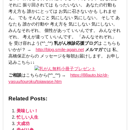
それに 振り回されては もったいない。 あなたの行動も
考え方も 誰かにとっては お気に召さないかも しれませ
ん。 でも そんなこと 気にしない 気にしない。 そして あ
なたも 誰かの行動や 考え方を 気にしない 気にしない。
みんなそれぞれ、 個性があって いいんです。 みんなそれ
ぞれ、 考えが違って いいんです。 「みんなそれぞれ」
を 受け容れよう(*^_^*)
乳がん検診応援ブログ
は こちらも
いかが？ →
http://blog.smile-again.net
メルマガ
では 私、
高橋保正からの メッセージを毎朝お届けします。 お申し
込みこちら↓↓
ご相談
はこちらから(*^_^*) →
https://88auto.biz/dr-
yasuu/touroku/toiawase.htm
Related Posts:
美味しい！
忙しい人生
大成功
曲がり角