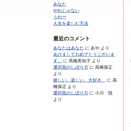
あなた
やわじゃない
うわー
人生を楽しむ方法
最近のコメント
あなたはあなた
に
あや
より
あけましておめでとうございま
す。
に
髙橋美知子
より
選択肢のしぼり方
に
高橋保正
より
嬉しい、楽しい、大好き。
に
高
橋保正
より
選択肢のしぼり方
に
小川 悦
より