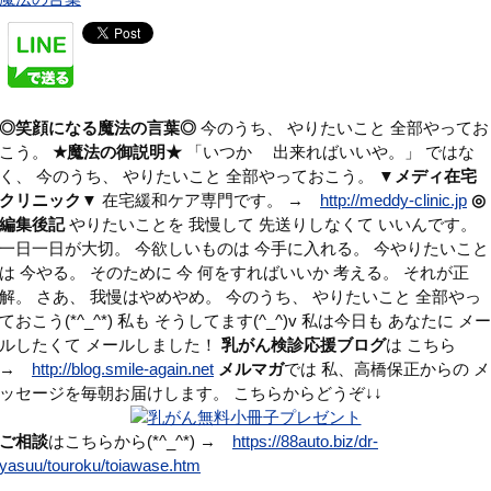
◎笑顔になる魔法の言葉◎
今のうち、 やりたいこと 全部やってお
こう。
★魔法の御説明★
「いつか 出来ればいいや。」 ではな
く、 今のうち、 やりたいこと 全部やっておこう。
▼メディ在宅
クリニック▼
在宅緩和ケア専門です。 →
http://meddy-clinic.jp
◎
編集後記
やりたいことを 我慢して 先送りしなくて いいんです。
一日一日が大切。 今欲しいものは 今手に入れる。 今やりたいこと
は 今やる。 そのために 今 何をすればいいか 考える。 それが正
解。 さあ、 我慢はやめやめ。 今のうち、 やりたいこと 全部やっ
ておこう(*^_^*) 私も そうしてます(^_^)v 私は今日も あなたに メー
ルしたくて メールしました！
乳がん検診応援ブログ
は こちら
→
http://blog.smile-again.net
メルマガ
では 私、高橋保正からの メ
ッセージを毎朝お届けします。 こちらからどうぞ↓↓
ご相談
はこちらから(*^_^*) →
https://88auto.biz/dr-
yasuu/touroku/toiawase.htm