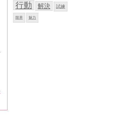
行動
解決
試練
限界
魅力
い